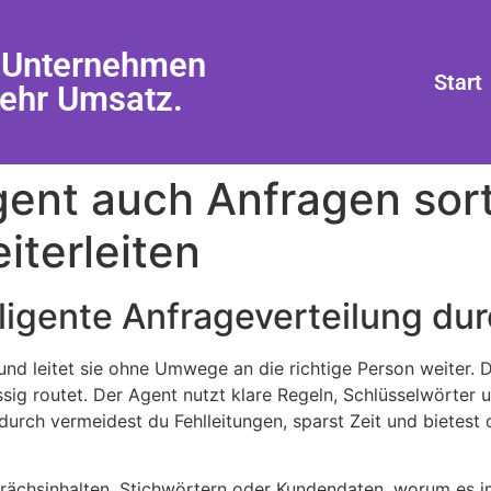
r Unternehmen
Start
Mehr Umsatz.
ent auch Anfragen sort
iterleiten
lligente Anfrageverteilung du
und leitet sie ohne Umwege an die richtige Person weiter. D
lässig routet. Der Agent nutzt klare Regeln, Schlüsselwört
durch vermeidest du Fehlleitungen, sparst Zeit und bietest
ächsinhalten, Stichwörtern oder Kundendaten, worum es im A